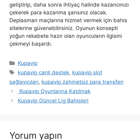
geliştirip, daha sonra ihtiyaç halinde kazancınızı
çekerek para kazanma şansınız olacak.
Deplasman maçlarına hizmet vermek için bahis
sitelerine güvenebilirsiniz. Oyunun konsepti
yoğun rekabete hazır olan oyuncuların ilgisini
çekmeyi başardı.
Kategoriler
Kupavip
Etiketler
kupavip canli destek
,
kupavip slot
sağlayıcıları
,
kupavip zahmetsiz para transferi
Kupavip Oyunlarına Katılmak
Kupavip Güncel Lig Bahisleri
Yorum yapın