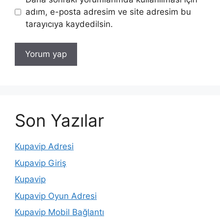
adım, e-posta adresim ve site adresim bu
tarayıcıya kaydedilsin.
Son Yazılar
Kupavip Adresi
Kupavip Giriş
Kupavip
Kupavip Oyun Adresi
Kupavip Mobil Bağlantı