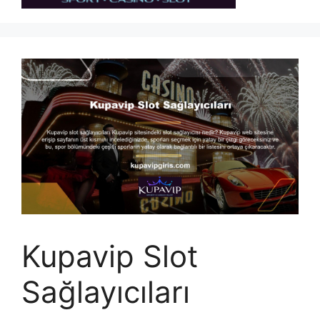
Kupavip Slot
Sağlayıcıları