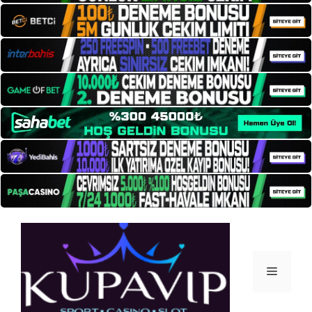
İçeriğe
atla
Menü