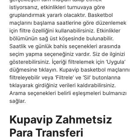
istiyorsanız, etkinlikleri turnuvaya göre
gruplandırmak yararlı olacaktır. Basketbol
maçlarını başlama saatlerine göre düzenlemek
için filtre özelliğini kullanabilirsiniz. Etkinlikler
bölümünün sağ üst köşesinde bulunabilir.
Saatlik ve günlük bahis seçenekleri arasında
seçim yapma seçeneğiniz vardır. Siz de ilginizi
gösterebilirsiniz. İçeriği filtrelemek için ‘Uygula’
düğmesine tıklayın. Kupavip basketbol maçlarını
filtreleyebilir veya ‘Filtrele’ ve ‘Sil’ butonlarına
tıklayarak girdiğiniz verileri kaldırabilirsiniz.
Arama seçenekleri belirli eşleşmeleri bulmanızı
sağlar.
Kupavip Zahmetsiz
Para Transferi