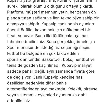
Kupavip yaptığı araştırma, kullanıcı yorumlarının
sürekli olarak olumlu olduğunu ortaya çıkardı.
Platform, müşteri memnuniyetini her zaman ön
planda tutan sağlam ve ileri teknolojiye sahip bir
altyapıya sahiptir. Kupavip canlı bahis oyunları
önemli ödüller kazanmak için mükemmel bir
fırsat sunuyor. Bunu ilk düdük çalar çalmaz
tahmin edebilirsiniz. Bunu gerçekleştirmek için
Spor menüsünde istediğiniz seçeneği seçin.
Futbol bu bölgede en çok takip edilen
sporlardan biridir. Basketbol, ​​boks, hentbol ve
tenis de gözden kaçırılmadı. Kupavip maliyeti
sadece pahalı değil, aynı zamanda fiyata göre
de değişiyor. Canlı Kupavip kendine has
özellikleri nedeniyle diğer bahis
alternatiflerinden ayrılmaktadır. Kolektif, bireysel
veya sistematik eylemleri oyununuza dahil
edebilirsiniz.