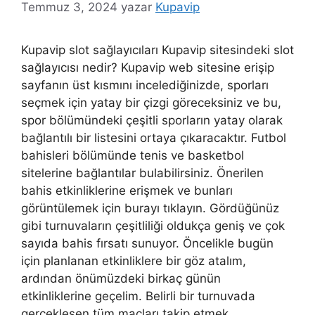
Temmuz 3, 2024
yazar
Kupavip
Kupavip slot sağlayıcıları Kupavip sitesindeki slot
sağlayıcısı nedir? Kupavip web sitesine erişip
sayfanın üst kısmını incelediğinizde, sporları
seçmek için yatay bir çizgi göreceksiniz ve bu,
spor bölümündeki çeşitli sporların yatay olarak
bağlantılı bir listesini ortaya çıkaracaktır. Futbol
bahisleri bölümünde tenis ve basketbol
sitelerine bağlantılar bulabilirsiniz. Önerilen
bahis etkinliklerine erişmek ve bunları
görüntülemek için burayı tıklayın. Gördüğünüz
gibi turnuvaların çeşitliliği oldukça geniş ve çok
sayıda bahis fırsatı sunuyor. Öncelikle bugün
için planlanan etkinliklere bir göz atalım,
ardından önümüzdeki birkaç günün
etkinliklerine geçelim. Belirli bir turnuvada
gerçekleşen tüm maçları takip etmek