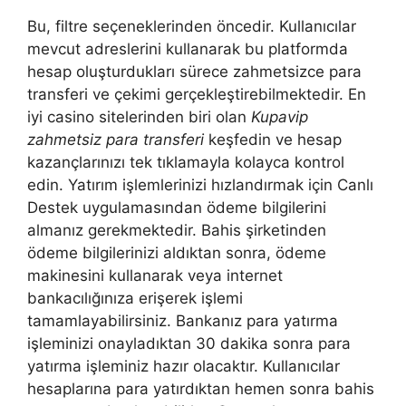
Bu, filtre seçeneklerinden öncedir. Kullanıcılar
mevcut adreslerini kullanarak bu platformda
hesap oluşturdukları sürece zahmetsizce para
transferi ve çekimi gerçekleştirebilmektedir. En
iyi casino sitelerinden biri olan
Kupavip
zahmetsiz para transferi
keşfedin ve hesap
kazançlarınızı tek tıklamayla kolayca kontrol
edin. Yatırım işlemlerinizi hızlandırmak için Canlı
Destek uygulamasından ödeme bilgilerini
almanız gerekmektedir. Bahis şirketinden
ödeme bilgilerinizi aldıktan sonra, ödeme
makinesini kullanarak veya internet
bankacılığınıza erişerek işlemi
tamamlayabilirsiniz. Bankanız para yatırma
işleminizi onayladıktan 30 dakika sonra para
yatırma işleminiz hazır olacaktır. Kullanıcılar
hesaplarına para yatırdıktan hemen sonra bahis