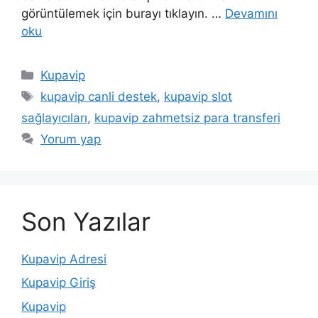
görüntülemek için burayı tıklayın. …
Devamını
oku
Kategoriler
Kupavip
Etiketler
kupavip canli destek
,
kupavip slot
sağlayıcıları
,
kupavip zahmetsiz para transferi
Yorum yap
Son Yazılar
Kupavip Adresi
Kupavip Giriş
Kupavip