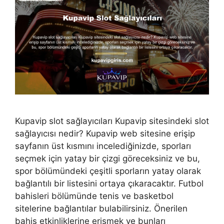
Kupavip slot sağlayıcıları Kupavip sitesindeki slot
sağlayıcısı nedir? Kupavip web sitesine erişip
sayfanın üst kısmını incelediğinizde, sporları
seçmek için yatay bir çizgi göreceksiniz ve bu,
spor bölümündeki çeşitli sporların yatay olarak
bağlantılı bir listesini ortaya çıkaracaktır. Futbol
bahisleri bölümünde tenis ve basketbol
sitelerine bağlantılar bulabilirsiniz. Önerilen
bahis etkinliklerine erişmek ve bunları