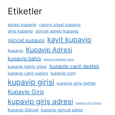
Etiketler
adresi kupavip
casino sitesi kupavip
giris kupavip
güncel adresi kupavip
kayit kupavip
güncel kupavip
Kupavip Adresi
Kupavip
kupavip bahis
kupavip bahisleri içerik
kupavip canli destek
kupavip bahis sitesi
kupavip canlı casino
kupavip com
kupavip girisi
kupavip giris twitter
Kupavip Giriş
kupavip giriş adresi
kupavip giriş formu
Kupavip Güncel
kupavip güncel adres