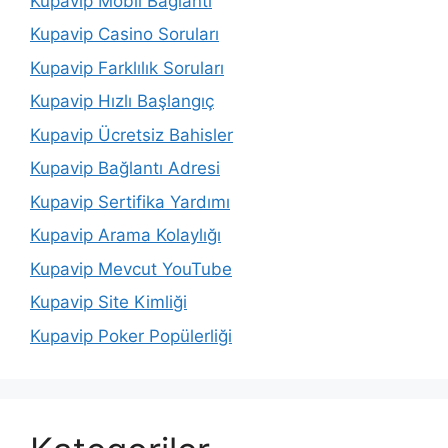
Kupavip Mobil Bağlantı
Kupavip Casino Soruları
Kupavip Farklılık Soruları
Kupavip Hızlı Başlangıç
Kupavip Ücretsiz Bahisler
Kupavip Bağlantı Adresi
Kupavip Sertifika Yardımı
Kupavip Arama Kolaylığı
Kupavip Mevcut YouTube
Kupavip Site Kimliği
Kupavip Poker Popülerliği