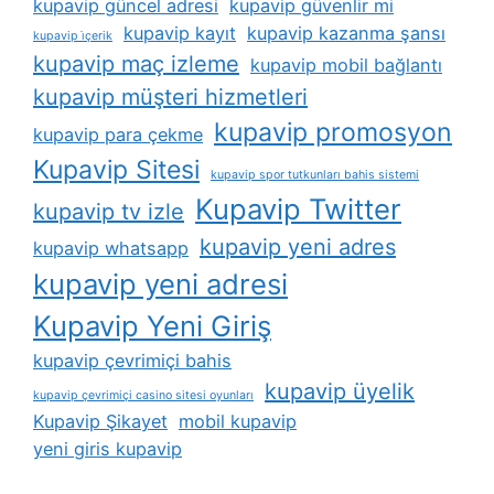
kupavip güncel adresi
kupavip güvenlir mi
kupavip kayıt
kupavip kazanma şansı
kupavip i̇çerik
kupavip maç izleme
kupavip mobil bağlantı
kupavip müşteri hizmetleri
kupavip promosyon
kupavip para çekme
Kupavip Sitesi
kupavip spor tutkunları bahis sistemi
Kupavip Twitter
kupavip tv izle
kupavip yeni adres
kupavip whatsapp
kupavip yeni adresi
Kupavip Yeni Giriş
kupavip çevrimiçi bahis
kupavip üyelik
kupavip çevrimiçi casino sitesi oyunları
Kupavip Şikayet
mobil kupavip
yeni giris kupavip