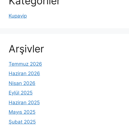
Kategoriler
Kupavip
Arşivler
Temmuz 2026
Haziran 2026
Nisan 2026
Eylül 2025
Haziran 2025
Mayıs 2025
Şubat 2025