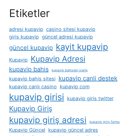
Etiketler
adresi kupavip
casino sitesi kupavip
giris kupavip
güncel adresi kupavip
kayit kupavip
güncel kupavip
Kupavip Adresi
Kupavip
kupavip bahis
kupavip bahisleri içerik
kupavip canli destek
kupavip bahis sitesi
kupavip canlı casino
kupavip com
kupavip girisi
kupavip giris twitter
Kupavip Giriş
kupavip giriş adresi
kupavip giriş formu
Kupavip Güncel
kupavip güncel adres