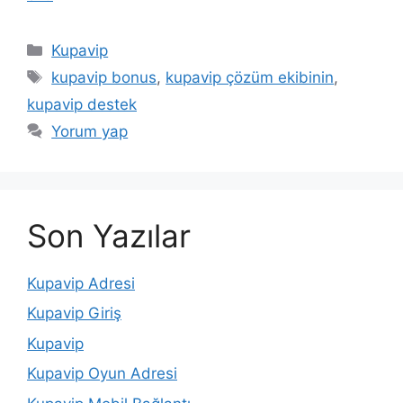
Kategoriler
Kupavip
Etiketler
kupavip bonus
,
kupavip çözüm ekibinin
,
kupavip destek
Yorum yap
Son Yazılar
Kupavip Adresi
Kupavip Giriş
Kupavip
Kupavip Oyun Adresi