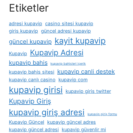
Etiketler
adresi kupavip
casino sitesi kupavip
giris kupavip
güncel adresi kupavip
kayit kupavip
güncel kupavip
Kupavip Adresi
Kupavip
kupavip bahis
kupavip bahisleri içerik
kupavip canli destek
kupavip bahis sitesi
kupavip canlı casino
kupavip com
kupavip girisi
kupavip giris twitter
Kupavip Giriş
kupavip giriş adresi
kupavip giriş formu
Kupavip Güncel
kupavip güncel adres
kupavip güncel adresi
kupavip güvenlir mi