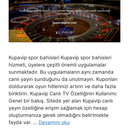
Kupavip spor bahisleri Kupavip spor bahisleri
hizmeti, üyelere çeşitli önemli uygulamalar
sunmaktadır. Bu uygulamaların aynı zamanda
canlı yayın sunduğunu da unutmayın. Kuponları
doldurarak oyun hitlerinizi artırın ve daha fazla
biriktirin. Kupavip Canlı TV Özelliğinin Kullanımı:
Genel bir bakış. Sitede yer alan Kupavip canlı
yayın özelliğine erişim sağlamak için hesap
oluşturmanıza gerek olmadığını belirtmekte
fayda var. …
Devamını oku