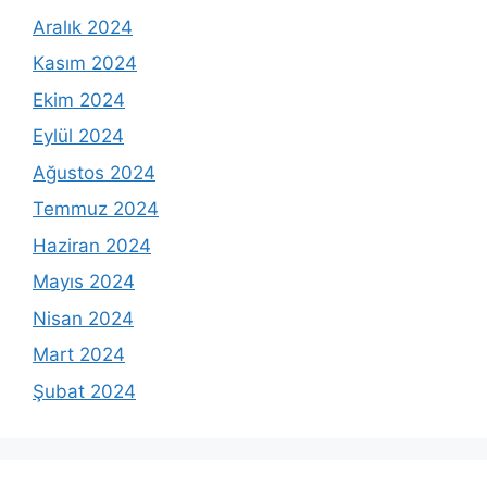
Aralık 2024
Kasım 2024
Ekim 2024
Eylül 2024
Ağustos 2024
Temmuz 2024
Haziran 2024
Mayıs 2024
Nisan 2024
Mart 2024
Şubat 2024