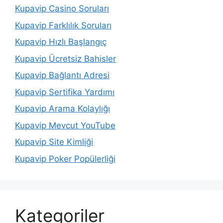
Kupavip Casino Soruları
Kupavip Farklılık Soruları
Kupavip Hızlı Başlangıç
Kupavip Ücretsiz Bahisler
Kupavip Bağlantı Adresi
Kupavip Sertifika Yardımı
Kupavip Arama Kolaylığı
Kupavip Mevcut YouTube
Kupavip Site Kimliği
Kupavip Poker Popülerliği
Kategoriler